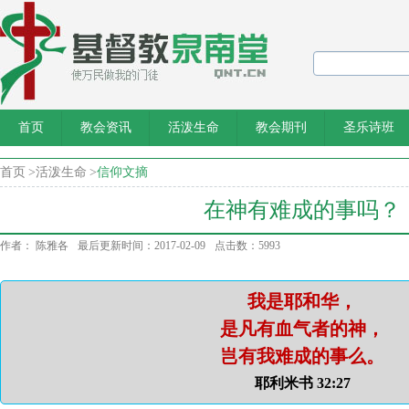
首页
教会资讯
活泼生命
教会期刊
圣乐诗班
首页
>
活泼生命
>
信仰文摘
在神有难成的事吗？
作者： 陈雅各
最后更新时间：2017-02-09
点击数：5993
我是耶和华，
是凡有血气者的神，
岂有我难成的事么。
耶利米书 32:27