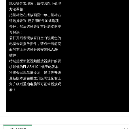
跳动等异常现象，请按照以下处理
方法调整：
把鼠标放在播放画面中单击鼠标右
键选择设置-把启用硬件加速选项
去掉，然后选择关闭重启浏览器即
可解决：
若打开后发现放窗口空白说明您的
电脑未装播放插件，请点击当前页
面的右上角选择升级安装FLASH
插件：
特别提醒新版视频播放器插件的要
求最低为FLASH10.1低于此版本
将将会出现黑屏提示，建议先升级
最新版本后在播放升级网址见右上
角升级后重启电脑即可正常播放观
看！