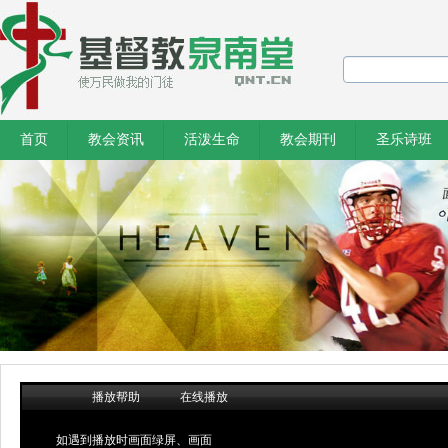
首页
教会资讯
活泼生命
教会期刊
圣乐诗班
播放帮助
在线播放
如遇到播放时画面绿屏、画面