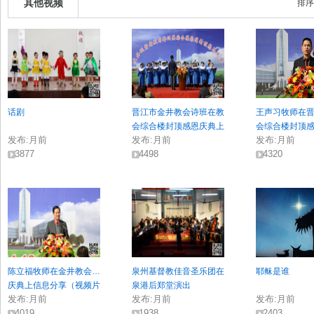
其他视频
排序
话剧
晋江市金井教会诗班在教
王声习牧师在
会综合楼封顶感恩庆典上
会综合楼封顶
发布:
月前
发布:
月前
发布:
月前
献唱
致词
3877
4498
4320
陈立福牧师在金井教会…
泉州基督教佳音圣乐团在
耶稣是谁
庆典上信息分享（视频片
泉港后郑堂演出
发布:
月前
发布:
月前
发布:
月前
段）
4019
1938
2403