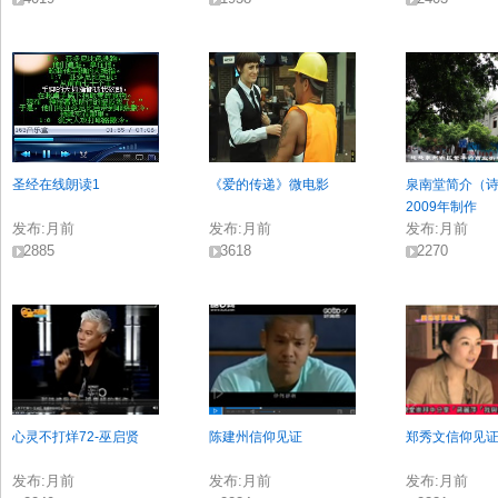
圣经在线朗读1
《爱的传递》微电影
泉南堂简介（
2009年制作
发布:
月前
发布:
月前
发布:
月前
2885
3618
2270
心灵不打烊72-巫启贤
陈建州信仰见证
郑秀文信仰见
发布:
月前
发布:
月前
发布:
月前