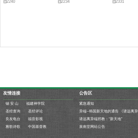
2240
2234
2331
友情连接
公告区
锡 安 山
福建神学院
紧急通知
圣经查询
圣经评论
良友电台
福音影视
请远离异端邪教：“新天地”
雅歌诗歌
中国基督教
泉南堂网站公告