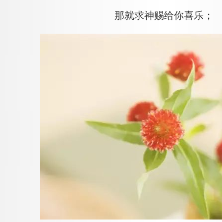
那就求神赐给你喜乐；