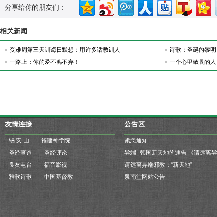
分享给你的朋友们：
相关新闻
受难周第三天训诲日默想：用许多话教训人
诗歌：圣诞的黎明 
一路上：你的爱不离不弃！
一个心里敬畏的人
友情连接
公告区
锡 安 山
福建神学院
紧急通知
圣经查询
圣经评论
良友电台
福音影视
请远离异端邪教：“新天地”
雅歌诗歌
中国基督教
泉南堂网站公告