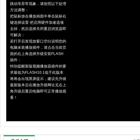
跳动等异常现象，请按照以下处理
方法调整：
把鼠标放在播放画面中单击鼠标右
键选择设置-把启用硬件加速选项
去掉，然后选择关闭重启浏览器即
可解决：
若打开后发现放窗口空白说明您的
电脑未装播放插件，请点击当前页
面的右上角选择升级安装FLASH
插件：
特别提醒新版视频播放器插件的要
求最低为FLASH10.1低于此版本
将将会出现黑屏提示，建议先升级
最新版本后在播放升级网址见右上
角升级后重启电脑即可正常播放观
看！