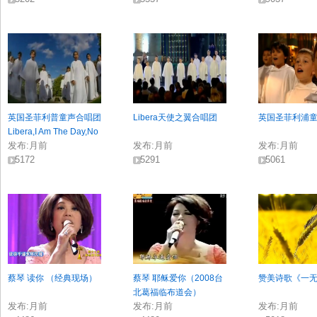
英国圣菲利普童声合唱团
Libera天使之翼合唱团
英国圣菲利浦
Libera,I Am The Day,No
发布:
月前
发布:
月前
发布:
月前
1
5172
5291
5061
蔡琴 读你 （经典现场）
蔡琴 耶稣爱你（2008台
赞美诗歌《一
北葛福临布道会）
发布:
月前
发布:
月前
发布:
月前