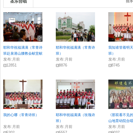
圣乐合唱
排序
耶和华祝福满满（常青诗
耶和华祝福满满（常青诗
我知谁管着明
班赴泉港山腰教会献堂献
班）
班）
发布:
月前
发布:
月前
发布:
月前
唱）
12851
8876
8745
我的心哪（常青诗班）
耶和华祝福满满（玫瑰诗
《那双看不见
班）
山地育幼院合
发布:
月前
发布:
月前
发布:
月前
5202
5557
9037