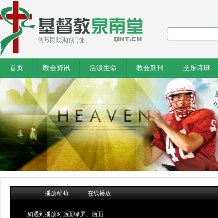
首页
教会资讯
活泼生命
教会期刊
圣乐诗班
播放帮助
在线播放
如遇到播放时画面绿屏、画面