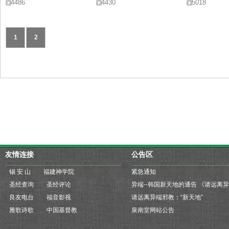
4486
4430
5018
1
2
友情连接
公告区
锡 安 山
福建神学院
紧急通知
圣经查询
圣经评论
良友电台
福音影视
请远离异端邪教：“新天地”
雅歌诗歌
中国基督教
泉南堂网站公告