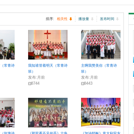
排序:
相关性
播放量
发布时间
满（常青诗
我知谁管着明天（常青诗
主啊我赞美你（常青诗
班）
班）
发布:
月前
发布:
月前
8744
8443
满（玫瑰诗
《那双看不见的手》六龟
《加油耶稣》意大利安东