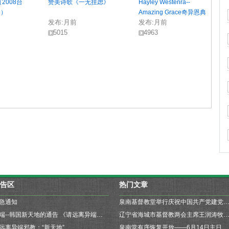
2008台
赞美诗歌《一无挂虑》
Hayley Westenra--
会）
Amazing Grace奇异恩典
发布:
月前
发布:
月前
5015
4963
告区
热门文章
急通知
泉南基督教堂举行庆祝中国共产党建党99周年升国旗仪式暨为祖国祝福、为疫情防
异端--韩国新天地的通告 《请远离异端邪教“新天地”》
辽宁省海城市基督教两会主席王润涛牧师一行来我堂参
远离异端邪教：“新天地”
泉南堂有序恢复开放——6月14日主日崇拜