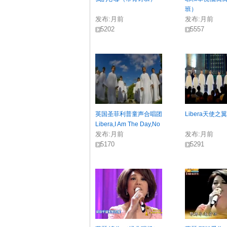
班）
发布:
月前
发布:
月前
5202
5557
英国圣菲利普童声合唱团
Libera天使之
Libera,I Am The Day,No
发布:
月前
发布:
月前
1
5170
5291