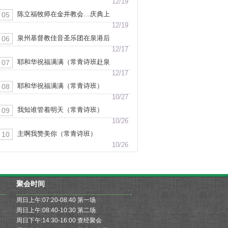
楼封顶感恩庆典上致词
12/19
陈立福牧师在金井教会…庆典上
05
信息分享（视频片段）
12/19
泉州基督教佳音圣乐团在泉港后
06
郑堂演出
12/17
耶和华祝福满满（常青诗班赴泉
07
港山腰教会献堂献唱）
12/17
耶和华祝福满满（常青诗班）
08
10/27
我知谁管着明天（常青诗班）
09
10/26
主啊我赞美你（常青诗班）
10
10/26
聚会时间
周日上午:07:20-08:40 第一场
控祷告会
周日上午:08:40-10:30 第二场
观访问
周日下午:14:30-16:00 查经聚会