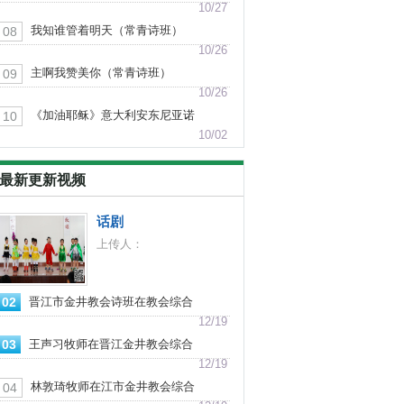
10/27
我知谁管着明天（常青诗班）
08
10/26
主啊我赞美你（常青诗班）
09
10/26
《加油耶稣》意大利安东尼亚诺
10
合唱团
10/02
最新更新视频
话剧
上传人：
02
晋江市金井教会诗班在教会综合
楼封顶感恩庆典上献唱
12/19
03
王声习牧师在晋江金井教会综合
楼封顶感恩庆典上致词
12/19
林敦琦牧师在江市金井教会综合
04