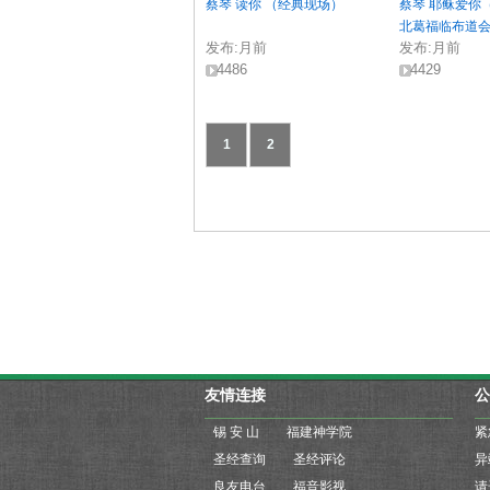
蔡琴 读你 （经典现场）
蔡琴 耶稣爱你（
北葛福临布道
发布:
月前
发布:
月前
4486
4429
1
2
友情连接
公
锡 安 山
福建神学院
紧
圣经查询
圣经评论
良友电台
福音影视
请