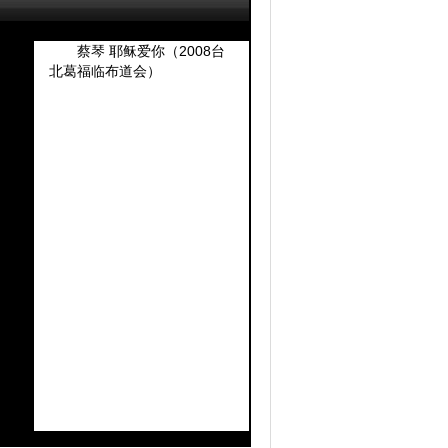
扫描二维码
蔡琴 耶稣爱你（2008台
北葛福临布道会）