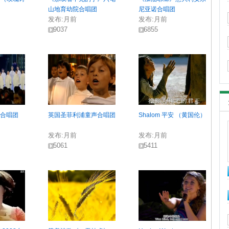
山地育幼院合唱团
尼亚诺合唱团
发布:
月前
发布:
月前
9037
6855
翼合唱团
英国圣菲利浦童声合唱团
Shalom 平安 （黄国伦）
发布:
月前
发布:
月前
5061
5411