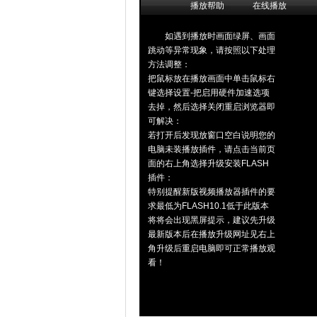
播放帮助
在线播放
如遇到播放时画面绿屏、画面
跳动等异常现象，请按照以下处理
方法调整：
把鼠标放在播放画面中单击鼠标右
键选择设置-把启用硬件加速选项
去掉，然后选择关闭重启浏览器即
可解决：
若打开后发现放窗口空白说明您的
电脑未装播放插件，请点击当前页
面的右上角选择升级安装FLASH
插件：
特别提醒新版视频播放器插件的要
求最低为FLASH10.1低于此版本
将将会出现黑屏提示，建议先升级
最新版本后在播放升级网址见右上
角升级后重启电脑即可正常播放观
看！