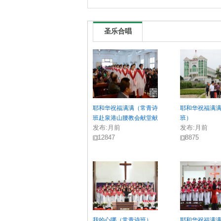
圣乐合唱
耶和华祝福满满（常青诗
耶和华祝福满
班赴泉港山腰教会献堂献
班）
发布:
月前
发布:
月前
唱）
12847
8875
我的心哪（常青诗班）
耶和华祝福满