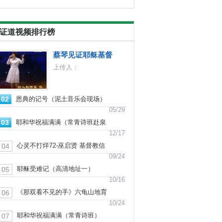
证道视频排行榜
蔡琴见证耶稣基督
上传人：
02
恩典的记号（泥土音乐会现场）
05/29
03
耶和华祝福满满（常青诗班赴泉
港山腰教会献堂献唱）
12/17
心灵不打烊72-巫启贤 基督教信
04
仰见证
09/24
耶稣受难记（高清地址一）
05
10/16
《那双看不见的手》六龟山地育
06
幼院合唱团
10/24
耶和华祝福满满（常青诗班）
07