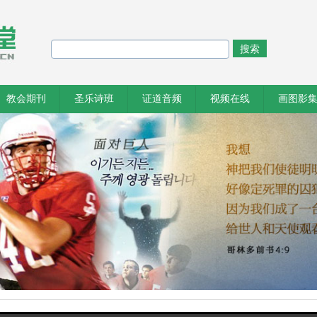
搜索
教会期刊
圣乐诗班
证道音频
视频在线
画图影