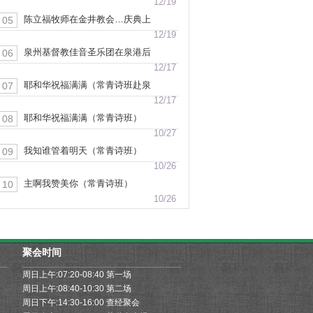
楼封顶感恩庆典上致词
12/19
陈立福牧师在金井教会…庆典上
05
信息分享（视频片段）
12/19
泉州基督教佳音圣乐团在泉港后
06
郑堂演出
12/17
耶和华祝福满满（常青诗班赴泉
07
港山腰教会献堂献唱）
12/17
耶和华祝福满满（常青诗班）
08
10/27
我知谁管着明天（常青诗班）
09
10/26
主啊我赞美你（常青诗班）
10
10/26
聚会时间
周日上午:07:20-08:40 第一场
控祷告会
周日上午:08:40-10:30 第二场
观访问
周日下午:14:30-16:00 查经聚会