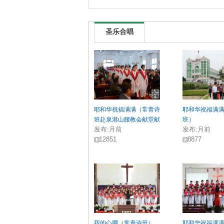
圣乐合唱
耶和华祝福满满（常青诗
耶和华祝福满
班赴泉港山腰教会献堂献
班）
发布:
月前
发布:
月前
唱）
12851
8877
我的心哪（常青诗班）
耶和华祝福满