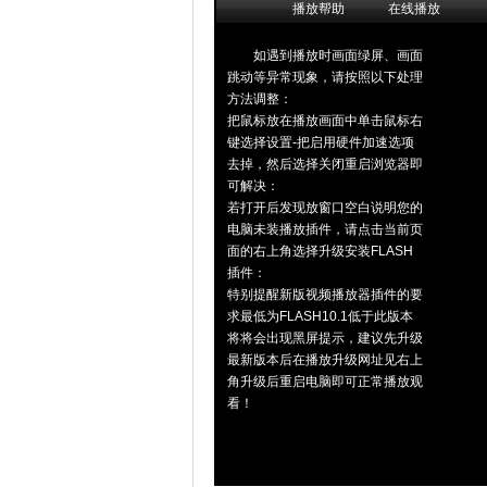
播放帮助
在线播放
如遇到播放时画面绿屏、画面
跳动等异常现象，请按照以下处理
方法调整：
把鼠标放在播放画面中单击鼠标右
键选择设置-把启用硬件加速选项
去掉，然后选择关闭重启浏览器即
可解决：
若打开后发现放窗口空白说明您的
电脑未装播放插件，请点击当前页
面的右上角选择升级安装FLASH
插件：
特别提醒新版视频播放器插件的要
求最低为FLASH10.1低于此版本
将将会出现黑屏提示，建议先升级
最新版本后在播放升级网址见右上
角升级后重启电脑即可正常播放观
看！