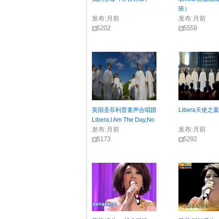
班）
发布:
月前
发布:
月前
5202
5559
英国圣菲利普童声合唱团
Libera天使之
Libera,I Am The Day,No
发布:
月前
发布:
月前
1
5173
5292