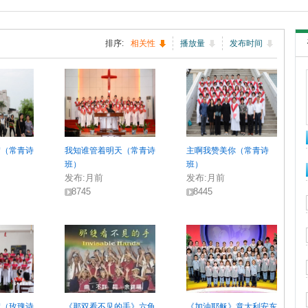
排序:
相关性
播放量
发布时间
满（常青诗
我知谁管着明天（常青诗
主啊我赞美你（常青诗
班）
班）
发布:
月前
发布:
月前
8745
8445
满（玫瑰诗
《那双看不见的手》六龟
《加油耶稣》意大利安东