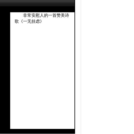
扫描二维码
非常安慰人的一首赞美诗
歌《一无挂虑》