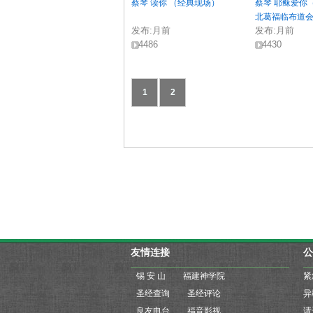
蔡琴 读你 （经典现场）
蔡琴 耶稣爱你（
北葛福临布道
发布:
月前
发布:
月前
4486
4430
1
2
友情连接
公
锡 安 山
福建神学院
紧
圣经查询
圣经评论
良友电台
福音影视
请