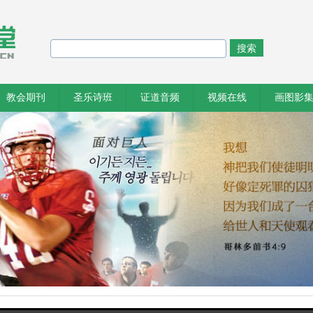
搜索
教会期刊
圣乐诗班
证道音频
视频在线
画图影