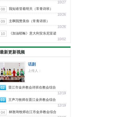
10/27
我知谁管着明天（常青诗班）
08
10/26
主啊我赞美你（常青诗班）
09
10/26
《加油耶稣》意大利安东尼亚诺
10
合唱团
10/02
最新更新视频
话剧
上传人：
02
晋江市金井教会诗班在教会综合
楼封顶感恩庆典上献唱
12/19
03
王声习牧师在晋江金井教会综合
楼封顶感恩庆典上致词
12/19
林敦琦牧师在江市金井教会综合
04