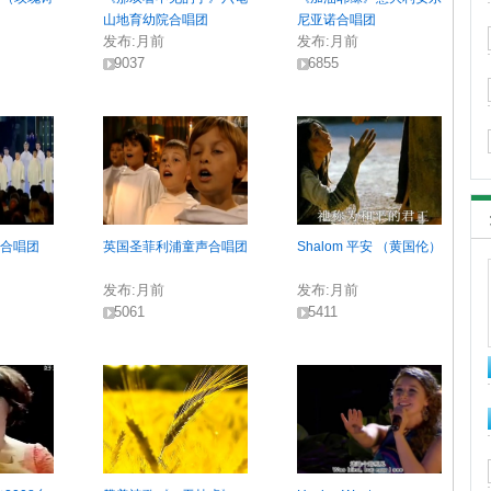
山地育幼院合唱团
尼亚诺合唱团
发布:
月前
发布:
月前
9037
6855
翼合唱团
英国圣菲利浦童声合唱团
Shalom 平安 （黄国伦）
发布:
月前
发布:
月前
5061
5411