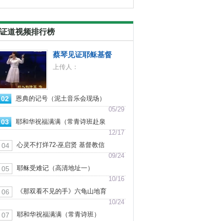
证道视频排行榜
蔡琴见证耶稣基督
上传人：
02
恩典的记号（泥土音乐会现场）
05/29
03
耶和华祝福满满（常青诗班赴泉
港山腰教会献堂献唱）
12/17
心灵不打烊72-巫启贤 基督教信
04
仰见证
09/24
耶稣受难记（高清地址一）
05
10/16
《那双看不见的手》六龟山地育
06
幼院合唱团
10/24
耶和华祝福满满（常青诗班）
07