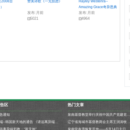
2008台
赞美诗歌《一无挂虑》
Hayley Westenra--
会）
Amazing Grace奇异恩典
发布:
月前
发布:
月前
5021
4964
告区
热门文章
急通知
泉南基督教堂举行庆祝中国共产党建党99周年升国旗仪式暨为祖国祝福、为疫情防
异端--韩国新天地的通告 《请远离异端邪教“新天地”》
辽宁省海城市基督教两会主席王润涛牧师一行来我堂参
远离异端邪教：“新天地”
泉南堂有序恢复开放——6月14日主日崇拜